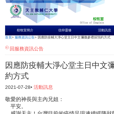
校牧室簡介
信仰靈修
活動訊息
首頁
>
服務資訊公告
>
因應防疫輔大淨心堂主日中文彌撒參禮採預約方式
回服務資訊公告
因應防疫輔大淨心堂主日中文
約方式
2021-07-28•
活動訊息
敬愛的神長與主內兄姐：
平安。
感謝天主！台灣目前的疫情呈現連續緩降狀