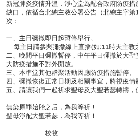
新冠肺炎疫情升溫，淨心堂為配合政府防疫措
缺口，依循台北總主教公署公告（北總主字第11
次：
一、主日彌撒即日起暫停舉行。
每主日請參與彌撒線上直播(如:11時天主教之聲Y
二、晚間平日彌撒暫停，中午平日彌撒於大聖
大防疫措施不對外開放。
三、本準堂其他群聚活動因應防疫措施暫停。
四、彌撒恢復正常日期及相關事宜，將視疫情
五、請讓我們一起祈求聖母及大聖若瑟轉禱，
無染原罪始胎之后，為我等祈！
聖母淨配大聖若瑟，為我等祈！
校牧