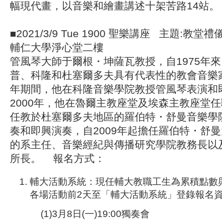
幅現代畫，以音樂和繪畫講述十架苦路14站
■2021/3/9 Tue 1900 聖樂講座 主題:
輔仁大學淨心堂二樓
管風琴大師于爾根・坤薩瓦教授，自1975年
普、科隆和杜塞爾多夫具有代表性的教會音樂家；
年期間，他在科隆音樂學院教授管風琴表演和
2000年，他在魯爾主教座堂及埃森主教座堂
任教於杜塞爾多夫地區的羅伯特・舒曼音樂學
奏和即興演奏，自2009年起擔任羅伯特・舒
的系主任、音樂經紀與傳播研究學院教務長以
所長。 報名方式：
輔大活動系統：現任輔大教職工生為累積點數
各場活動前2天至「輔大活動系統」登錄報名
(1)3月8日(一)19:00獨奏會