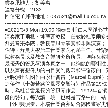
業務承辦人：劉美惠
連絡分機：2132
回信電子郵件地址：
037521@mail.fju.edu.tw
-------------------------------------------------------
■2021/3/8 Mon 19:00 獨奏會 輔仁大學
演奏家于爾根・坤薩瓦教授，任教於杜塞爾多
舒曼音樂學院，教授管風琴演奏和即興演奏；自
伯特・舒曼大學第二音樂學院的系主任、音樂
院教務長以及教會音樂研究所所長。坤薩瓦教
最優秀的管風琴演奏家之一，他絢麗的藝術性
以及富有想像力的曲目受到觀眾和評論家的一
授將演出法國作曲家杜普雷（Marcel Dupr
之傑作《十架苦路管風琴交響詩》作品第29號
時，為杜普雷最長的管風琴作品。1932年首
爾的詩句，每次讀一段，也就是苦路中的一站
一段即興演奏。本場音樂會亦結合德國畫家史