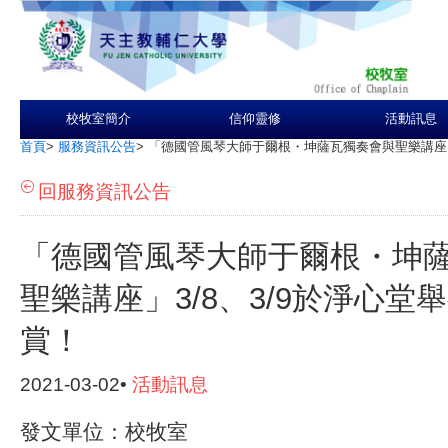
校牧室簡介
信仰靈修
活動訊息
首頁
>
服務資訊公告
>
「德國管風琴大師于爾根・坤薩瓦獨奏會與聖樂講座」
回服務資訊公告
「德國管風琴大師于爾根・坤
聖樂講座」3/8、3/9於淨心堂
賞！
2021-03-02•
活動訊息
發文單位：校牧室