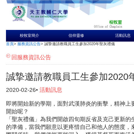
校牧室簡介
信仰靈修
活動訊息
首頁
>
服務資訊公告
>
誠摯邀請教職員工生參加2020年聖灰禮儀
回服務資訊公告
誠摯邀請教職員工生參加2020
2020-02-26•
活動訊息
即將開始新的學期，面對武漢肺炎的衝擊，精神上
開始呢？
「聖灰禮儀」為我們開啟四旬期反省及克己更新的
的準備，當我們願意以更疼惜自己和他人的態度，