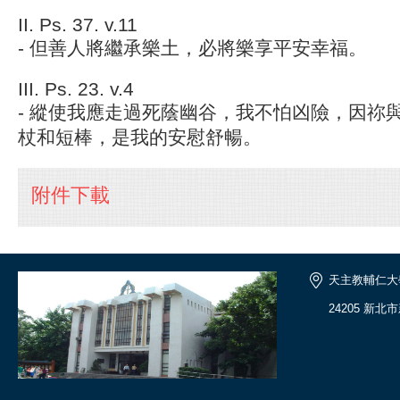
II. Ps. 37. v.11
- 但善人將繼承樂土，必將樂享平安幸福。
III. Ps. 23. v.4
- 縱使我應走過死蔭幽谷，我不怕凶險，因祢
杖和短棒，是我的安慰舒暢。
附件下載
天主教輔仁大
24205 新