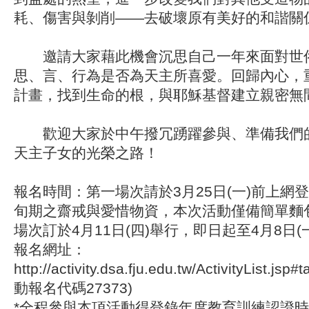
耗、傷害與剝削——去破壞原有美好的和諧關
邀請大家藉此機會沉思自己一年來面對世
思、言、行為是否為天主所喜愛。回歸內心，
計畫，找到生命的根，與耶穌基督建立親
歡迎大家於中午撥冗踴躍參與、準備我們
天主子女的光榮之路！
報名時間：第一場次請於3月25日(一)前上網
旬期之齋戒與愛惜物資，本次活動僅備簡單麵
場次訂於4月11日(四)舉行，即日起至4月8日(
報名網址：
http://activity.dsa.fju.edu.tw/ActivityList.js
動報名代碼27373)
*全程參與本項活動得登錄年度教育訓練認證時