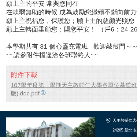
願上主的平安 常與您同在
在軟弱無助的時候 成為鼓勵您繼續不斷向前力
願上主祝福您，保護您；願上主的慈顏光照您
願上主轉面垂顧您；賜您平安！ （戶6：24-2
本學期共有 31 個心靈充電班 歡迎敲敲門～
~~請參附件檔逕洽各班聯絡人~~
附件下載
107學年度第一學期天主教輔仁大學各單位慕道班 統
版).doc.pdf
天主教輔仁大
24205 新