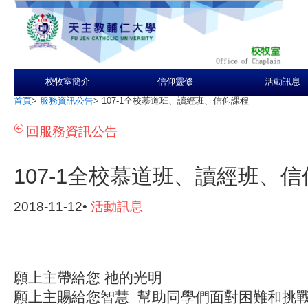
校牧室簡介
信仰靈修
活動訊息
首頁
>
服務資訊公告
>
107-1全校慕道班、讀經班、信仰課程
回服務資訊公告
107-1全校慕道班、讀經班、
2018-11-12•
活動訊息
願上主帶給您 祂的光明
願上主賜給您智慧 幫助同學們面對困難和挑