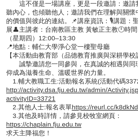
這不僅是一場講座，更是一段邀請：邀請
聽內心，也傾聽他人；邀請我們在理解與關懷
的價值與彼此的連結。📌講座資訊：🎙️講題
展👤主講者：台南教區主教 黃敏正主教🕛時間：
（星期四）12:00–13:30
📍地點：輔仁大學淨心堂一樓聖母廳
【本活動由教育部（品德教育推廣與深耕學校
誠摯邀請您一同參與，在真誠的相遇與同
仰成為滋養生命、溫暖世界的力量。
1.輔大教職工生:活動報名系統(活動代碼3372
http://activity.dsa.fju.edu.tw/admin/Activity.js
activityID=33721
2.其他人士:報名表單
https://reurl.cc/k8dkNd
3.其他及時詳情，請參見校牧室網頁：
https://chaplain.fju.edu.tw
求天主降福您！