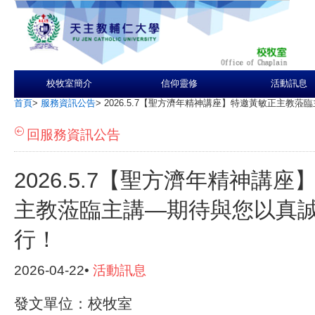
校牧室簡介
信仰靈修
活動訊息
首頁
>
服務資訊公告
>
2026.5.7【聖方濟年精神講座】特邀黃敏正主教
回服務資訊公告
2026.5.7【聖方濟年精神講
主教蒞臨主講—期待與您以真
行！
2026-04-22•
活動訊息
發文單位：校牧室