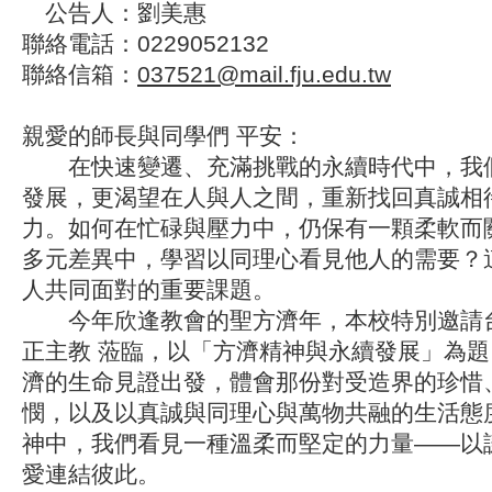
公告人：劉美惠
聯絡電話：0229052132
聯絡信箱：
037521@mail.fju.edu.tw
親愛的師長與同學們 平安：
在快速變遷、充滿挑戰的永續時代中，我
發展，更渴望在人與人之間，重新找回真誠相
力。如何在忙碌與壓力中，仍保有一顆柔軟而
多元差異中，學習以同理心看見他人的需要？
人共同面對的重要課題。
今年欣逢教會的聖方濟年，本校特別邀請台
正主教 蒞臨，以「方濟精神與永續發展」為
濟的生命見證出發，體會那份對受造界的珍惜
憫，以及以真誠與同理心與萬物共融的生活態
神中，我們看見一種溫柔而堅定的力量——以
愛連結彼此。