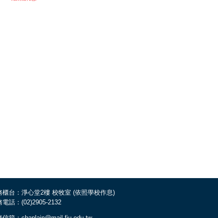
務櫃台：淨心堂2樓 校牧室 (依照學校作息)
電話：(02)2905-2132
信箱：chaplain@mail.fju.edu.tw