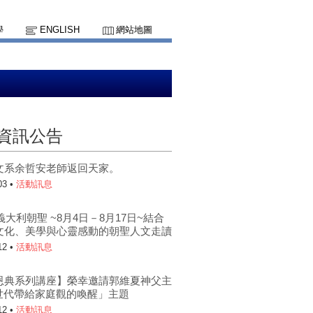
學
ENGLISH
網站地圖
資訊公告
文系余哲安老師返回天家。
03 •
活動訊息
南義大利朝聖 ~8月4日－8月17日~結合
文化、美學與心靈感動的朝聖人文走讀
12 •
活動訊息
恩典系列講座】榮幸邀請郭維夏神父主
I世代帶給家庭觀的喚醒」主題
12 •
活動訊息