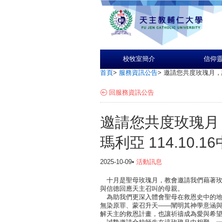
校牧室簡介
信仰
首頁
>
服務資訊公告
>
邀請您共度玫瑰月，認
回服務資訊公告
邀請您共度玫瑰月
瑪利亞 114.10.1
2025-10-09•
活動訊息
十月是聖母玫瑰月，教會邀請我們藉著玫
與信德回應天主召叫的母親。
為助我們更深入體會聖母在救恩史中的地
無染原罪、蒙召升天——闡明其神學意涵
解天主的救恩計畫，也讓祈禱成為愛與希