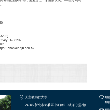
同藉由默觀與祈禱，走近這位「永恆的玫瑰」──聖母瑪利
樂。
30
202)
activityID=33202
xr
tps://chaplain.fju.edu.tw
天主教輔仁大學
服
服務
24205 新北市新莊區中正路510號淨心堂2樓
服務