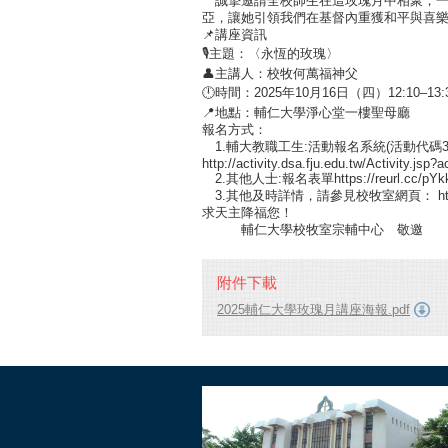
誠摯邀請全校師生在這玫瑰月中相聚，一
亞，讓她引領我們在基督內重獲和平與喜
📌講座資訊
🎙️主題：〈永恆的玫瑰〉
👤主講人：校牧何萬福神父
🕛時間：2025年10月16日（四）12:10–13:
📍地點：輔仁大學淨心堂一樓聖母廳
報名方式：
1.輔大教職工生:活動報名系統(活動代碼33
http://activity.dsa.fju.edu.tw/Activity.jsp?
2.其他人士:報名表單https://reurl.cc/pYkk
3.其他及時詳情，請參見校牧室網頁： ht
求天主降福您！
輔仁大學校牧室宗輔中心 敬邀
附件下載
2025輔仁大學玫瑰月講座海報.pdf