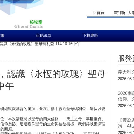
回首頁
輔仁大
靈修
活動訊息
下載專區
識〈永恆的玫瑰〉聖母瑪利亞 114.10.16中午
服務
，認識〈永恆的玫瑰〉聖母
義大利
2026-08-
6中午
2026
信仰、
2026-06-
瑰經默觀基督的奧蹟，並在祈禱中親近聖母瑪利亞，這位以愛
位，本次講座將以聖母的四大信條——天主之母、卒世童貞、
【豐盈
與信仰奧跡。透過瞻仰聖母的生命與信德榜樣，我們得以更深理
講「A
望的回應。
2026-06-