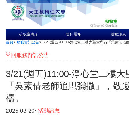
校牧室簡介
信仰靈修
活動訊息
首頁
>
服務資訊公告
>
3/21(週五)11:00-淨心堂二樓大聖堂舉行「吳素
回服務資訊公告
3/21(週五)11:00-淨心堂二樓
「吳素倩老師追思彌撒」，敬
禱。
2025-03-20•
活動訊息