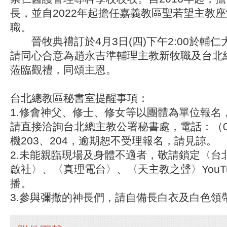
長，並自2022年起擔任嘉義教區聖若望主教
職。
晉牧典禮訂於4月3日(四)下午2:00於輔
請同心合意為趙永吉準輔理主教新牧職及台北
蒞臨觀禮，同頌主恩。
台北總教區秘書室提醒事項：
1.修會神父、修士、修女等以團體為單位報名
請直接洽詢台北總主教公署秘書處，電話：（02）
機203、204，逾期恕不受理報名，請見諒。
2.未能親臨現場及身體不適者，敬請鎖定〈台
啟社〉、〈真理電台〉、〈天主教之聲〉YouT
播。
3.參與彌撒的神長們，請自備長白衣及白色領