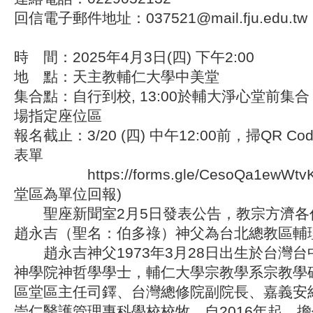
回信電子郵件地址：037521@mail.fju.edu.tw
時 間：2025年4月3日(四) 下午2:00
地 點：天主教輔仁大學中美堂
集合點：自行到校, 13:00於輔大淨心堂前集合，
場指定座位區
報名截止：3/20 (四) 中午12:00前，掃QR C
表單
https://forms.gle/CesoQa1ewWt
堂區為單位回報)
聖座新聞室2月5日發表公告，教宗方濟各
趙永吉（聖名：伯多祿）神父為台北總教區輔
趙永吉神父1973年3月28日出生於台灣台
神學院神哲學學士，輔仁大學宗教學系宗教學
區堂區主任司鐸、台灣總修院副院長、嘉義安
崇仁醫護管理專科學校校牧。自2016年起，