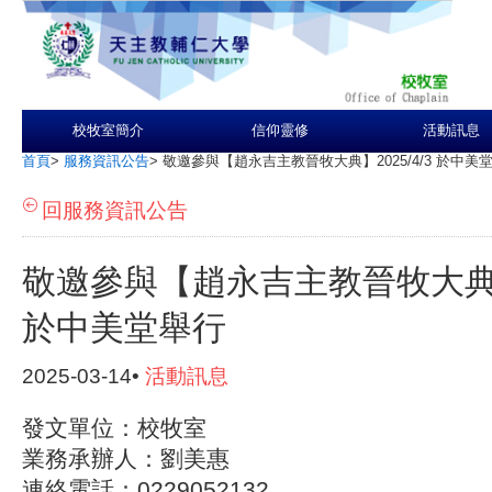
校牧室簡介
信仰靈修
活動訊息
首頁
>
服務資訊公告
>
敬邀參與【趙永吉主教晉牧大典】2025/4/3 於中美
回服務資訊公告
敬邀參與【趙永吉主教晉牧大典】2
於中美堂舉行
2025-03-14•
活動訊息
發文單位：校牧室
業務承辦人：劉美惠
連絡電話：0229052132