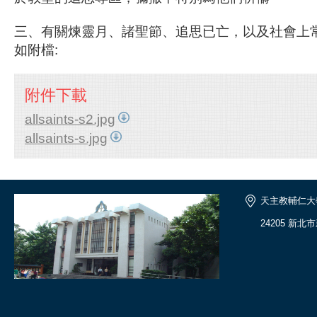
三、有關煉靈月、諸聖節、追思已亡，以及社會上
如附檔:
附件下載
allsaints-s2.jpg
allsaints-s.jpg
天主教輔仁大
24205 新