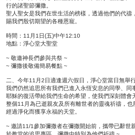
行的諸聖節彌撒。
聖人聖女是我們在世生活的榜樣，透過他們的代禱
賜我們殷切期望的各種恩寵。
時間：11月1日(五)中午12:10
地點：淨心堂大聖堂
~ 敬邀神長們參與共祭 ~
~ 彌撒後敬備簡易餐點 ~
二、今年11月2日適逢週六假日，淨心堂當日無舉
我們仍然追思所有我們已進入永恆安息的同學、同
耶穌的復活帶給我們生命的希望，使我們深刻體會
整個11月為已逝親友及所有離世者的靈魂祈禱，也
經過淨化而獲享永福的天堂。
~ 邀請11/1參加彌撒者在彌撒開始前，攜帶已辭
於教堂的追思專區，彌撒中特別為他們祈禱 ~