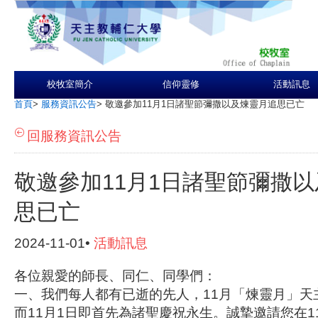
校牧室簡介
信仰靈修
活動訊息
首頁
>
服務資訊公告
>
敬邀參加11月1日諸聖節彌撒以及煉靈月追思已亡
回服務資訊公告
敬邀參加11月1日諸聖節彌撒
思已亡
2024-11-01•
活動訊息
各位親愛的師長、同仁、同學們：
一、我們每人都有已逝的先人，11月「煉靈月」天
而11月1日即首先為諸聖慶祝永生。誠摯邀請您在1