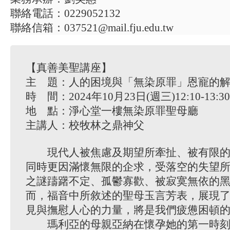
聯絡電話：0229052132
聯絡信箱：037521@mail.fju.edu.tw
【真善美聖講座】
主 題：人的困境與「無染原罪」恩寵的
時 間：2024年10月23日(週三)12:10-13:
地 點：淨心堂一樓無染原罪聖母廳
主講人：校牧林之鼎神父
現代人被焦慮及期望所牽扯、被有限的
同時更因滿懷無限的企求，受落空的失望
之謎躊躇不定、孤鬱寡歡、被寂寞無依的
而，福音中所敘述的聖母玉言芳表，展現
見與撫慰人心的力量，將是我們疲憊困頓
瑪利亞的母親亞納在懷孕她的第一時刻