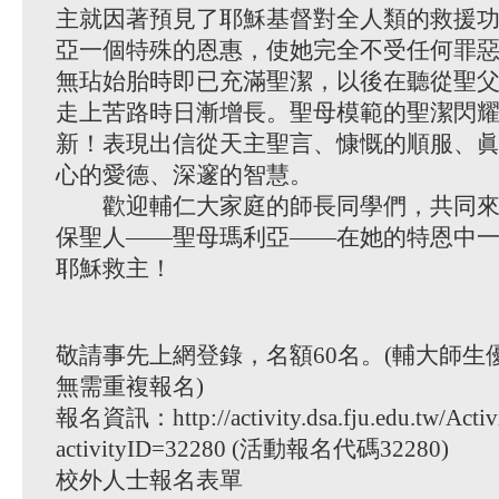
主就因著預見了耶穌基督對全人類的救援
亞一個特殊的恩惠，使她完全不受任何罪
無玷始胎時即已充滿聖潔，以後在聽從聖
走上苦路時日漸增長。聖母模範的聖潔閃
新！表現出信從天主聖言、慷慨的順服、
心的愛德、深邃的智慧。
歡迎輔仁大家庭的師長同學們，共同來
保聖人——聖母瑪利亞——在她的特恩中
耶穌救主！
敬請事先上網登錄，名額60名。(輔大師生
無需重複報名)
報名資訊：http://activity.dsa.fju.edu.tw/Activi
activityID=32280 (活動報名代碼32280)
校外人士報名表單