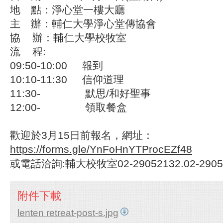
地 點：淨心堂一樓大廳
主 辦：輔仁大學淨心堂傳協會
協
辦：輔仁大學校牧室
流
程:
0
9:
50-10:
00
報到
10:1
0-1
1:
30
信仰道理
1
1:
30-
默思/
和好聖事
12:00-
領取餐盒
歡迎於
3
月15日前
報名，網址：
https://forms.gle/YnFoHnYTProcEZf48
或電話洽詢:輔大校牧室02-29052132.02-2905
附件下載
lenten retreat-post-s.jpg