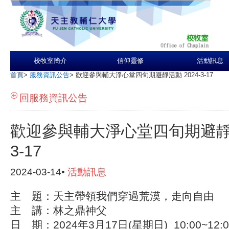
校牧室簡介
信仰靈修
活動訊息
首頁
>
服務資訊公告
>
歡迎參與輔大淨心堂四旬期避靜活動 2024-3-17
回服務資訊公告
歡迎參與輔大淨心堂四旬期避靜活動
3-17
2024-03-14•
活動訊息
主 題：天主帶領我們穿過荒漠，走向自由
主 講：林之鼎神父
日 期：202
4
年3
月1
7
日(
星期日) 10:00~1
2:
0