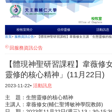
校牧室簡介
信仰靈修
活動訊息
首頁
>
服務資訊公告
>
【體現神聖研習課程】韋薇修女主講「生態靈修的核心精
回服務資訊公告
【體現神聖研習課程】韋薇修
靈修的核心精神」(11月22日)
2023-11-22•
活動訊息
主 題：生態靈修的核心精神
主講人：韋薇修女(輔仁聖博敏神學院教師)
日 期：2023年11月22日(週三) 13：30-15:3