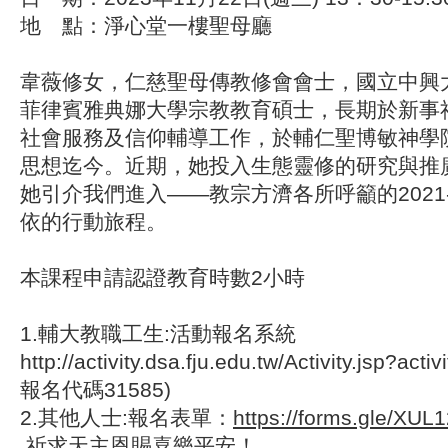
地 點：淨心堂一樓聖母廳
韋薇修女，仁慈聖母傳教修會會士，國立中興
菲律賓雅典娜大學宗教教育碩士，長期於新事
社會服務及信仰輔導工作，於輔仁聖博敏神學
思想迄今。近期，她投入生態靈修的研究與推
她引介我們進入——教宗方濟各所呼籲的2021-
依的行動旅程。
本課程申請認證教育時數2小時
1.輔大教職工生:活動報名系統
http://activity.dsa.fju.edu.tw/Activity.jsp?ac
報名代碼31585)
2.其他人士:報名表單：
https://forms.gle/XU
祈求天主恩賜喜樂平安！