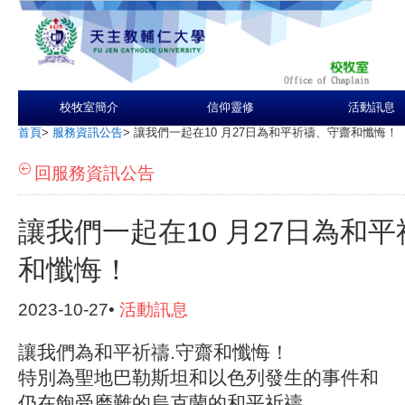
校牧室簡介
信仰靈修
活動訊息
首頁
>
服務資訊公告
>
讓我們一起在10 月27日為和平祈禱、守齋和懺悔！
回服務資訊公告
讓我們一起在10 月27日為和
和懺悔！
2023-10-27•
活動訊息
讓我們為和平祈禱.守齋和懺悔！
特別為聖地巴勒斯坦和以色列發生的事件和
仍在飽受磨難的烏克蘭的和平祈禱。