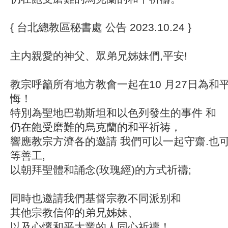
{ 台北總教區秘書處 公告 2023.10.24 }
主内親愛的神父、眾弟兄姊妹們,平安!
教宗呼籲所有地方教會一起在10 月27日為和
悔！
特別為聖地巴勒斯坦和以色列發生的事件 和
仍在飽受磨難的烏克蘭的和平祈祷，
響應教宗方濟各的邀請 我們可以一起守齋.也
等善工,
以朝拜聖體和誦念(玫瑰經)的方式祈禱;
同時也邀請我們基督宗教不同派别和
其他宗教信仰的弟兄姊妹、
以及心懷和平大業的人同心祈禱！