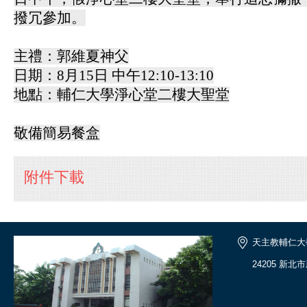
撥冗參加。
主禮：郭維夏神父
日期：8月15日 中午12:10-13:10
地點：輔仁大學淨心堂二樓大聖堂
敬備簡易餐盒
附件下載
天主教輔仁大
24205 新