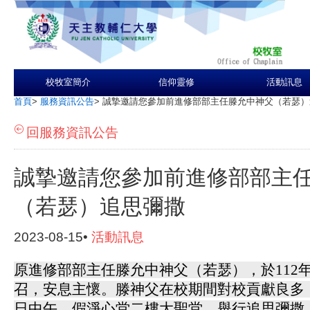
校牧室簡介
信仰靈修
活動訊息
首頁
>
服務資訊公告
>
誠摯邀請您參加前進修部部主任滕允中神父（若瑟）
回服務資訊公告
誠摯邀請您參加前進修部部主
（若瑟）追思彌撒
2023-08-15•
活動訊息
原進修部部主任滕允中神父（若瑟），於112年
召，安息主懷。滕神父在校期間對校貢獻良多，
日中午，假淨心堂二樓大聖堂，舉行追思彌撒