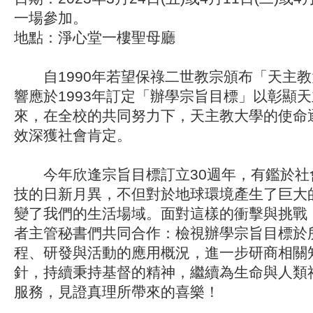
一場參加。
地點：淨心堂一樓聖母廳
自1990年若望保祿二世教宗頒布「天主教
響應於1993年訂定「辦學宗旨目標」以彰顯
來，在全校的共同努力下，天主教大學的使命
效深獲社會肯定。
今年欣逢宗旨目標訂立30週年，有鑑於社
技的日新月異，不但對於地球環境產生了巨大
變了我們的生活場域。面對這樣的衝擊與挑戰
者主管秘書們共同合作：檢視辦學宗旨目標於
程、研發與活動的應用概況，進一步研商相關
針，持續秉持基督的精神，繼續為生命與人類
服務，見證真理所帶來的喜樂！