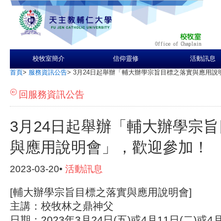
校牧室簡介
信仰靈修
活動訊息
首頁
>
服務資訊公告
>
3月24日起舉辦「輔大辦學宗旨目標之落實與應用說
回服務資訊公告
3月24日起舉辦「輔大辦學宗
與應用說明會」，歡迎參加！
2023-03-20•
活動訊息
[輔大辦學宗旨目標之落實與應用說明會]
主講：校牧林之鼎神父
日期：2023年3月24日(五)或4月11日(二)或4