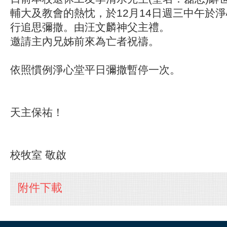
輔大及教會的熱忱，於12月14日週三中午於
行追思彌撒。由汪文麟神父主禮。
邀請主內兄姊前來為亡者祝禱。
依照慣例淨心堂平日彌撒暫停一次。
天主保祐！
校牧室 敬啟
附件下載