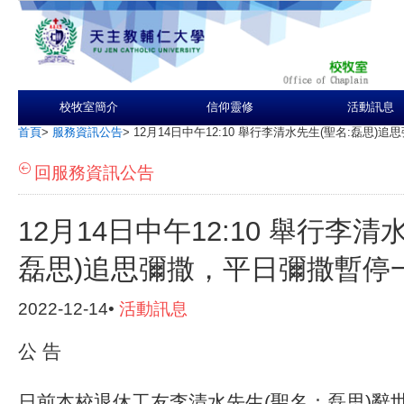
校牧室簡介
信仰靈修
活動訊息
首頁
>
服務資訊公告
>
12月14日中午12:10 舉行李清水先生(聖名:磊思
回服務資訊公告
12月14日中午12:10 舉行李清
磊思)追思彌撒，平日彌撒暫停
2022-12-14•
活動訊息
公 告
日前本校退休工友李清水先生(聖名：磊思)辭