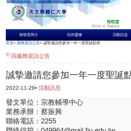
校牧室簡介
信仰靈修
活動訊息
首頁
>
服務資訊公告
>
誠摯邀請您參加一年一度聖誕點燈
回服務資訊公告
誠摯邀請您參加一年一度聖誕
2022-11-28•
活動訊息
發文單位：宗教輔導中心
業務承辦：蔡振興
聯絡電話：2255
聯絡信箱：049964@mail.fju.edu.tw