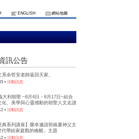
學
ENGLISH
網站地圖
資訊公告
文系余哲安老師返回天家。
03 •
活動訊息
南義大利朝聖 ~8月4日－8月17日~結合
文化、美學與心靈感動的朝聖人文走讀
12 •
活動訊息
恩典系列講座】榮幸邀請郭維夏神父主
I世代帶給家庭觀的喚醒」主題
12 •
活動訊息