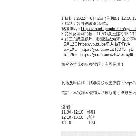
1.日期：2022年 6月 2日 (星期四) 12:10-13
2.地點：各自視訊連線地點
視訊連結：
https://meet.google.com/
gys-ku
3.簽到及填寫問卷：11:50 線上測試 13:10
4.前三次講座影片，歡迎溫故知新~並分享
5月12日
https://youtu.be/FU-
HaTrFrvA
5月19日
https://youtu.be/LZrf6B75myE
5月26日
https://youtu.be/wzICZGs6y9E
預祝各位兄姐收穫豐碩！主恩滿溢！
其他及時詳情，請參見校牧室網頁：http://www.ch
備註：本次講座依輔大防疫規定，機動改
流 程:
11:30 -12:10 報到
12:10 -13:10 演講
13:10 - 問答