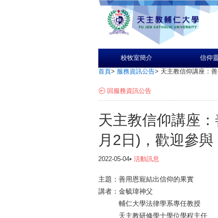
校牧室簡介
信仰
首頁
>
服務資訊公告
>
天主教信仰講座：善
回服務資訊公告
天主教信仰講座：
月2日)，歡迎參與
2022-05-04•
活動訊息
主題：善用恩寵結出信仰的果實
講者：金毓瑋神父
輔仁大學法律學系專任教授
天主教研修學士學位學程主任