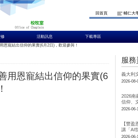
回首頁
輔仁大
靈修
活動訊息
下載專區
用恩寵結出信仰的果實(6月2日)，歡迎參與！
服務
善用恩寵結出信仰的果實(6
義大利
2026-08-
！
2026
信仰、
2026-06-
【豐盈
講「A
2026-06-