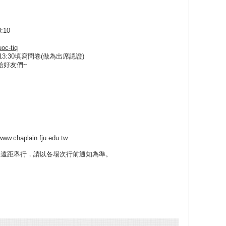
:10
oc-tiq
-13:30填寫問卷(做為出席認證)
給好友們~
aplain.fju.edu.tw
為遠距舉行，請以各場次行前通知為準。