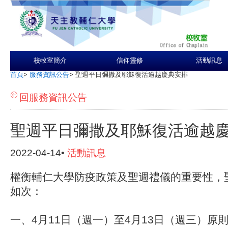
校牧室簡介
信仰靈修
活動訊息
首頁
>
服務資訊公告
>
聖週平日彌撒及耶穌復活逾越慶典安排
回服務資訊公告
聖週平日彌撒及耶穌復活逾越
2022-04-14•
活動訊息
權衡輔仁大學防疫政策及聖週禮儀的重要性，
如次：
一、4月11日（週一）至4月13日（週三）原