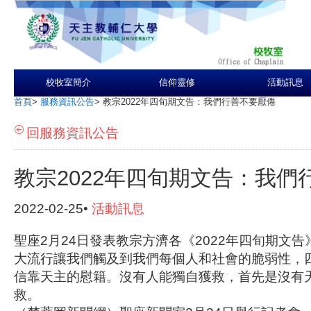
校牧室簡介
信仰靈修
活動訊息
首頁
>
服務資訊公告
>
教宗2022年四旬期文告：我們行善不要厭倦
回服務資訊公告
教宗2022年四旬期文告：我們
2022-02-25•
活動訊息
聖座2月24日發表教宗方濟各《2022年四旬期文
大流行讓我們觸及到我們每個人和社會的脆弱性，
信靠天主的慰籍。沒有人能獨自獲救，首先是沒有
救。