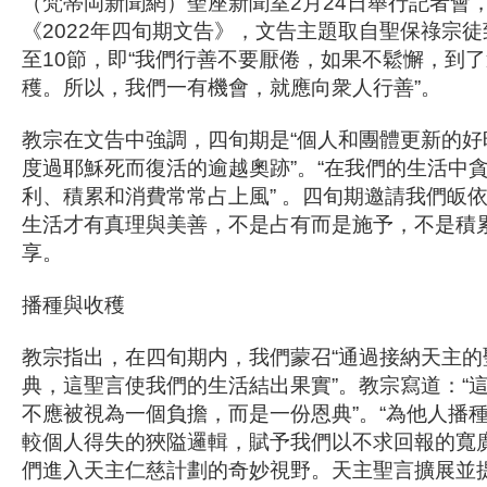
（梵蒂岡新聞網）聖座新聞室2月24日舉行記者會
《2022年四旬期文告》，文告主題取自聖保祿宗徒
至10節，即“我們行善不要厭倦，如果不鬆懈，到
穫。所以，我們一有機會，就應向衆人行善”。
教宗在文告中強調，四旬期是“個人和團體更新的好
度過耶穌死而復活的逾越奧跡”。“在我們的生活中
利、積累和消費常常占上風” 。四旬期邀請我們皈
生活才有真理與美善，不是占有而是施予，不是積
享。
播種與收穫
教宗指出，在四旬期内，我們蒙召“通過接納天主的
典，這聖言使我們的生活結出果實”。教宗寫道：“
不應被視為一個負擔，而是一份恩典”。“為他人播
較個人得失的狹隘邏輯，賦予我們以不求回報的寬
們進入天主仁慈計劃的奇妙視野。天主聖言擴展並