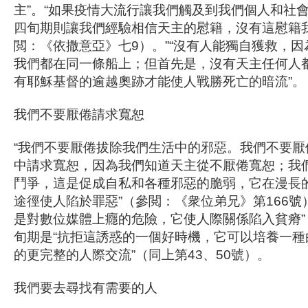
主”。“如果疫情大流行讓我們觸及到我們個人和社
四旬期則讓我們經驗相信天主的慰籍，沒有這慰籍
閲：《依撒意亞》七9）。”“沒有人能獨自獲救，
我們都在同一條船上；但首先是，沒有天主任何人
有耶穌基督的逾越奧跡才能使人戰勝死亡的暗流”。
我們不要厭倦請求寬恕
“我們不要厭倦拔除我們生活中的邪惡。我們不要厭
中請求寬恕，因為我們知道天主從不厭倦寬恕；我
鬥爭，這是促成自私和各種邪惡的脆弱，它在漫長
途徑使人陷於罪惡”（參閲：《衆位弟兄》第166號
是對數位媒體上癮的危險，它使人際關係陷入貧瘠”
旬期是“抗拒這誘惑的一個好時機，它可以培養一種
的更完整的人際交流”（同上第43、50號）。
我們要去尋找有需要的人