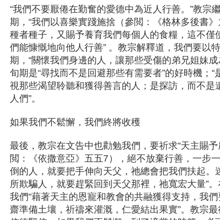
“我們不要厭倦在勤奮的愛德中為近人行善。”教宗
期，“我們以喜樂實踐施捨（參閲：《格林多後書》九
種者種子，又賜予養育我們每個人的食糧，這不僅
們能慷慨地向他人行善” 。教宗解釋道，我們要以
期，“關懷我們身邊的人，讓那些受傷的弟兄姐妹成
旬期是“尋找而不是回避那些有需要者”的好時機；“
視那些渴望聆聽和獲得善言的人；是探訪，而不是
人們”。
如果我們不鬆懈，我們終將收穫
最後，教宗在文告中也勸勉我們，要祈求“天主賜予
閲：《依撒意亞》五五7），絕不放棄行善，一步一
倒的人，就要把手伸向天父，祂總會把我們扶起。
所欺騙人，就要趕緊回到天父那裡，祂寬宏大量”。
我們“藉著天主的恩寵和教會的共融獲得支持，我們
齋準備土壤，祈禱來灌溉，仁愛結出果實”。教宗最