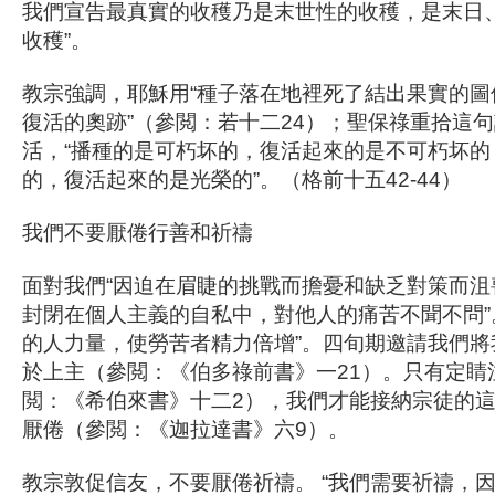
我們宣告最真實的收穫乃是末世性的收穫，是末日
收穫”。
教宗強調，耶穌用“種子落在地裡死了結出果實的圖
復活的奧跡”（參閲：若十二24）；聖保祿重拾這
活，“播種的是可朽坏的，復活起來的是不可朽坏的
的，復活起來的是光榮的”。（格前十五42-44）
我們不要厭倦行善和祈禱
面對我們“因迫在眉睫的挑戰而擔憂和缺乏對策而沮喪
封閉在個人主義的自私中，對他人的痛苦不聞不問”
的人力量，使勞苦者精力倍增”。四旬期邀請我們將
於上主（參閲：《伯多祿前書》一21）。只有定睛
閲：《希伯來書》十二2），我們才能接納宗徒的
厭倦（參閲：《迦拉達書》六9）。
教宗敦促信友，不要厭倦祈禱。 “我們需要祈禱，