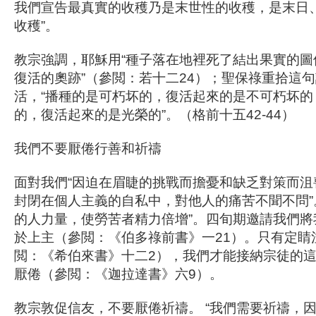
我們宣告最真實的收穫乃是末世性的收穫，是末日
收穫”。
教宗強調，耶穌用“種子落在地裡死了結出果實的圖
復活的奧跡”（參閲：若十二24）；聖保祿重拾這
活，“播種的是可朽坏的，復活起來的是不可朽坏的
的，復活起來的是光榮的”。（格前十五42-44）
我們不要厭倦行善和祈禱
面對我們“因迫在眉睫的挑戰而擔憂和缺乏對策而沮喪
封閉在個人主義的自私中，對他人的痛苦不聞不問”
的人力量，使勞苦者精力倍增”。四旬期邀請我們將
於上主（參閲：《伯多祿前書》一21）。只有定睛
閲：《希伯來書》十二2），我們才能接納宗徒的
厭倦（參閲：《迦拉達書》六9）。
教宗敦促信友，不要厭倦祈禱。 “我們需要祈禱，