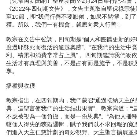
（梵蒂岡新聞網）聖座新聞室2月24日舉行記者會
《2022年四旬期文告》，文告主題取自聖保祿宗徒
至10節，即“我們行善不要厭倦，如果不鬆懈，到
穫。所以，我們一有機會，就應向衆人行善”。
教宗在文告中強調，四旬期是“個人和團體更新的好
度過耶穌死而復活的逾越奧跡”。“在我們的生活中
利、積累和消費常常占上風” 。四旬期邀請我們皈
生活才有真理與美善，不是占有而是施予，不是積
享。
播種與收穫
教宗指出，在四旬期内，我們蒙召“通過接納天主的
典，這聖言使我們的生活結出果實”。教宗寫道：“
不應被視為一個負擔，而是一份恩典”。“為他人播
較個人得失的狹隘邏輯，賦予我們以不求回報的寬
們進入天主仁慈計劃的奇妙視野。天主聖言擴展並