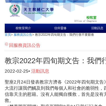
校牧室簡介
信仰靈修
活動訊息
首頁
>
服務資訊公告
>
教宗2022年四旬期文告：我們行善不要厭倦
回服務資訊公告
教宗2022年四旬期文告：我們
2022-02-25•
活動訊息
聖座2月24日發表教宗方濟各《2022年四旬期文
大流行讓我們觸及到我們每個人和社會的脆弱性，
信靠天主的慰籍。沒有人能獨自獲救，首先是沒有
救。