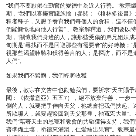
“我們不要厭倦在勤奮的愛德中為近人行善。”教宗
期，“我們以喜樂實踐施捨（參閲：《格林多後書》九
種者種子，又賜予養育我們每個人的食糧，這不僅
們能慷慨地向他人行善” 。教宗解釋道，我們要以
期，“關懷我們身邊的人，讓那些受傷的弟兄姐妹成
旬期是“尋找而不是回避那些有需要者”的好時機；“
視那些渴望聆聽和獲得善言的人；是探訪，而不是
人們”。
如果我們不鬆懈，我們終將收穫
最後，教宗在文告中也勸勉我們，要祈求“天主賜予
閲：《依撒意亞》五五7），絕不放棄行善，一步一
倒的人，就要把手伸向天父，祂總會把我們扶起。
所欺騙人，就要趕緊回到天父那裡，祂寬宏大量”。
我們“藉著天主的恩寵和教會的共融獲得支持，我們
齋準備土壤，祈禱來灌溉，仁愛結出果實”。教宗最