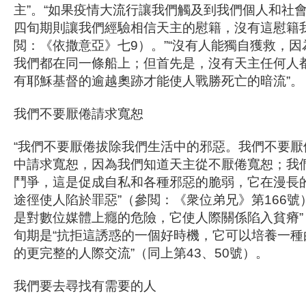
主”。“如果疫情大流行讓我們觸及到我們個人和社
四旬期則讓我們經驗相信天主的慰籍，沒有這慰籍
閲：《依撒意亞》七9）。”“沒有人能獨自獲救，
我們都在同一條船上；但首先是，沒有天主任何人
有耶穌基督的逾越奧跡才能使人戰勝死亡的暗流”。
我們不要厭倦請求寬恕
“我們不要厭倦拔除我們生活中的邪惡。我們不要厭
中請求寬恕，因為我們知道天主從不厭倦寬恕；我
鬥爭，這是促成自私和各種邪惡的脆弱，它在漫長
途徑使人陷於罪惡”（參閲：《衆位弟兄》第166號
是對數位媒體上癮的危險，它使人際關係陷入貧瘠”
旬期是“抗拒這誘惑的一個好時機，它可以培養一種
的更完整的人際交流”（同上第43、50號）。
我們要去尋找有需要的人