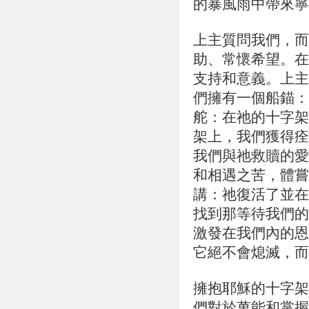
的暴風雨中帶來寧
上主質問我們，而
助、常懷希望。在
支持和意義。上主
們擁有一個船錨：
舵：在祂的十字架
架上，我們獲得痊
我們與祂救贖的愛
和相遇之苦，體嘗
講：祂復活了並在
找到那等待我們的
激發在我們內的恩
它絕不會熄滅，而
擁抱耶穌的十字架
們對於萬能和掌握