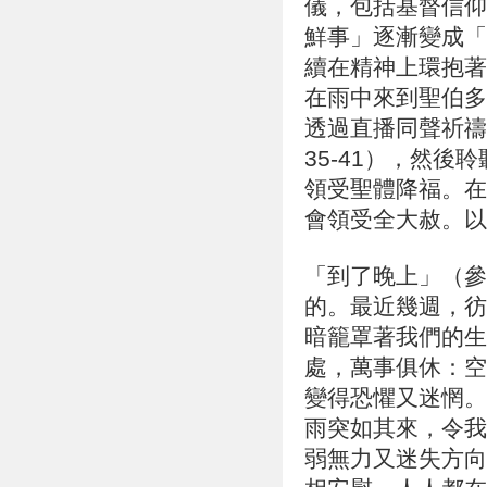
儀，包括基督信仰
鮮事」逐漸變成「
續在精神上環抱著
在雨中來到聖伯多
透過直播同聲祈禱
35-41
）
，然後聆
領受聖體降福。在
會領受全大赦。以
「到了晚上」（參
的。最近幾週，彷
暗籠罩著我們的生
處，萬事俱休：空
變得恐懼又迷惘。
雨突如其來，令我
弱無力又迷失方向