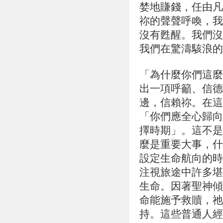
婪地賺錢，任由凡
祢的聲聲呼喚，我
沒有甦醒。我們沒
我們在驚濤駭浪的
「為什麼你們這麼
出一項呼籲、信德
邊，信賴祢。在這
「你們應全心歸向
擇時期」。這不是
麼是重要大事，什
設定生命航向的時
注視旅途中許多堪
生命。因著聖神傾
命能施予救贖，祂
持。這些普通人經