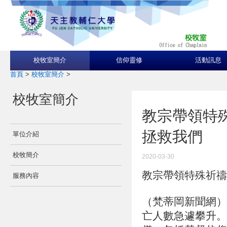
校牧室簡介
信仰靈修
活動訊息
首頁
>
校牧室簡介
>
校牧室簡介
教宗帶領特
拯救我們
單位介紹
校牧簡介
2020-03-30
教宗帶領特殊祈禱
服務內容
（梵蒂岡新聞網）
亡人數急遽攀升。