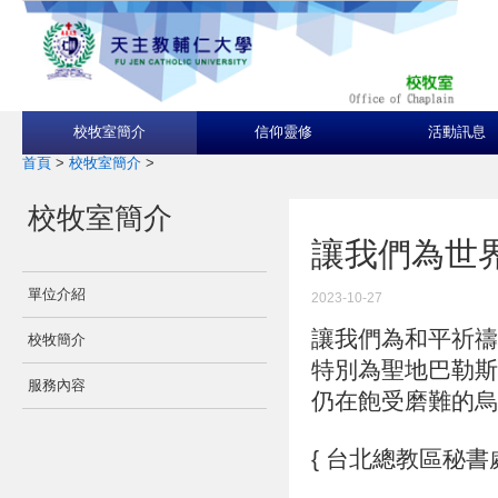
校牧室簡介
信仰靈修
活動訊息
首頁
>
校牧室簡介
>
校牧室簡介
讓我們為世
單位介紹
2023-10-27
讓我們為和平祈禱
校牧簡介
特別為聖地巴勒斯
服務內容
仍在飽受磨難的烏
{ 台北總教區秘書處 公